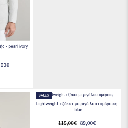
ς - pearl ivory
,00€
SALES
lightweight τζάκετ με ριγέ λεπτομέρειες
- blue
119,00€
89,00€