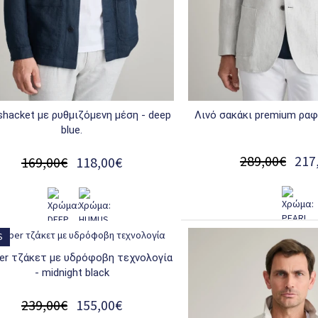
λινό σακάκι premium ραφή
blue.
289,00€
217
169,00€
118,00€
S
- midnight black
239,00€
155,00€