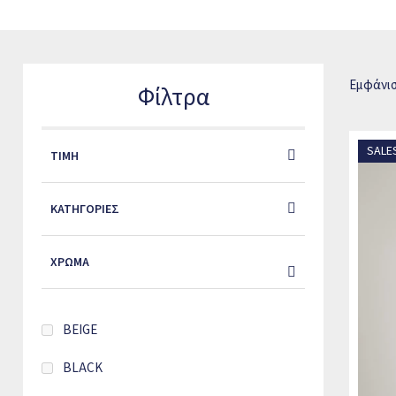
Είτε αναζητάτε ένα κομψό
ανδρικό παλτό
ή σακάκι για επαγγελμα
διαθέτει επιλογές που συνδυάζουν διαχρονικό design με σύγχρονη 
Η προσεγμένη κατασκευή, οι ποιοτικές λεπτομέρειες και η άψογ
Εμφάνιση
Φίλτρα
αναλλοίωτα στον χρόνο. Επιλέξτε το πανωφόρι που ταιριάζει στο
SALE
ΤΙΜΉ
ΚΑΤΗΓΟΡΊΕΣ
ΧΡΏΜΑ
BEIGE
BLACK