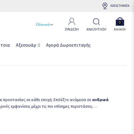
ΚΑΤΑΣΤΗΜΑΤΑ
0
Ελληνικά
ΣΥΝΔΕΣΗ
ΑΝΑΖΗΤΗΣΗ
ΚΑΛΆΘΙ
τσια
Αξεσουάρ
Αγορά Δωροεπιταγής
αι προστασίας σε κάθε εποχή. Επιλέξτε ανάμεσα σε
ανδρικά
ινές εμφανίσεις μέχρι τις πιο επίσημες περιστάσεις.
λικά υψηλών προδιαγραφών. Πολλά σχέδια διαθέτουν
το κρύο, τον αέρα και τη βροχή.