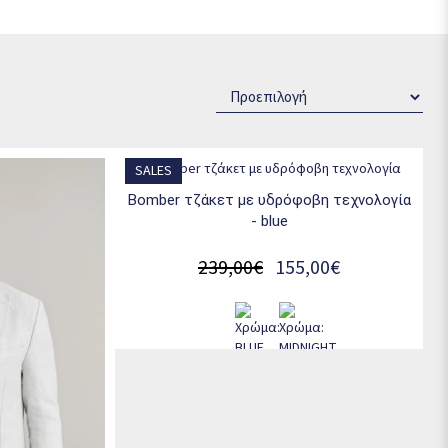
τινο jacket ή γιλέκο για την καθημερινότητά σας, η
Navy & Green
ιαχρονικά κομμάτια που φοριούνται εύκολα και παραμένουν
 την αξιοπιστία της
Navy & Green
.
SALES
bomber τζάκετ με υδρόφοβη τεχνολογία
- blue
239,00€
155,00€