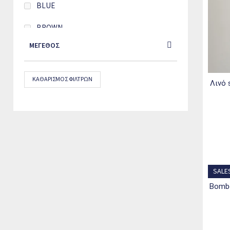
BLUE
BROWN
ΜΈΓΕΘΟΣ
GREY
OFF WHITE
ΚΑΘΑΡΙΣΜΌΣ ΦΊΛΤΡΩΝ
λινό shacket με ρυθμιζόμενη μέση - deep
WHITE
SALE
bomber τζάκετ με υδρόφοβη τεχνολογία