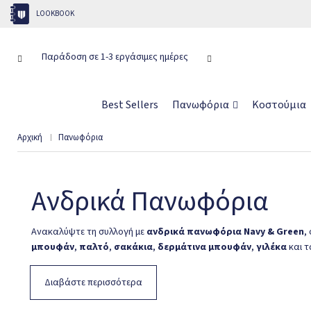
LOOKBOOK
Παράδοση σε 1-3 εργάσιμες ημέρες
Δωρεάν αποστολ
Best Sellers
Πανωφόρια
Κοστούμια
Αρχική
Πανωφόρια
Ανδρικά Πανωφόρια
Ανακαλύψτε τη συλλογή με
ανδρικά πανωφόρια Navy & Green
,
μπουφάν
,
παλτό
,
σακάκια
,
δερμάτινα μπουφάν
,
γιλέκα
και τ
Η συλλογή περιλαμβάνει
χειμερινά
,
φθινοπωρινά
,
ανοιξιάτικα
κ
Διαβάστε περισσότερα
θερμομονωτική επένδυση, υδροαπωθητική προστασία και διαπνέο