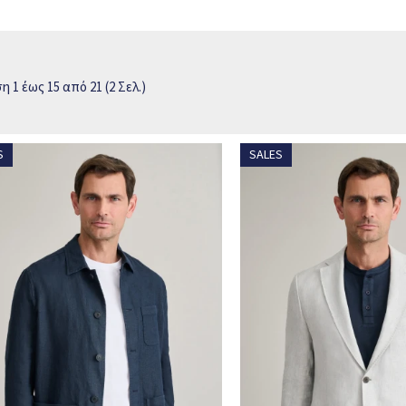
τικές και επίσημες εμφανίσεις, είτε ένα casual
ανδρικό μπουφάν
, δερμά
αισθητική.
η εφαρμογή χαρακτηρίζουν κάθε πανωφόρι της συλλογής, δημιουργώντας δ
 1 έως 15 από 21 (2 Σελ.)
 προσωπικό σας στιλ και ολοκληρώστε κάθε εμφάνιση με την ποιότητα και
S
SALES