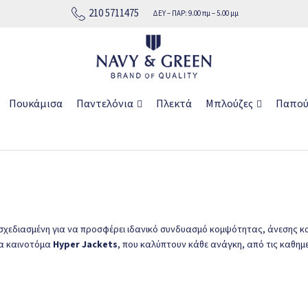
210 5711475
ΔΕΥ − ΠΑΡ: 9.00 πμ − 5.00 μμ
ή σε όλη την Ελλάδα
Πουκάμισα
Παντελόνια
Πλεκτά
Μπλούζες
Παπού
 σχεδιασμένη για να προσφέρει ιδανικό συνδυασμό κομψότητας, άνεσης κ
α καινοτόμα
Hyper Jackets
, που καλύπτουν κάθε ανάγκη, από τις καθημερ
αι ελαφριά
καλοκαιρινά πανωφόρια
, κατασκευασμένα από ποιοτικά υ
ντα υφάσματα, προσφέροντας άνεση και αποτελεσματική προστασία από 