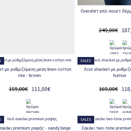
overshirt από σουέτ δέρμ
249,00€
187
S
SALES
λινό shacket με ρυθμιζόμενη μέση -
mix - brown
humus
159,00€
111,00€
169,00€
118
S
SALES
 σακάκι premium ραφής - sandy beige
σακάκι two-tone premium ραφής - ash