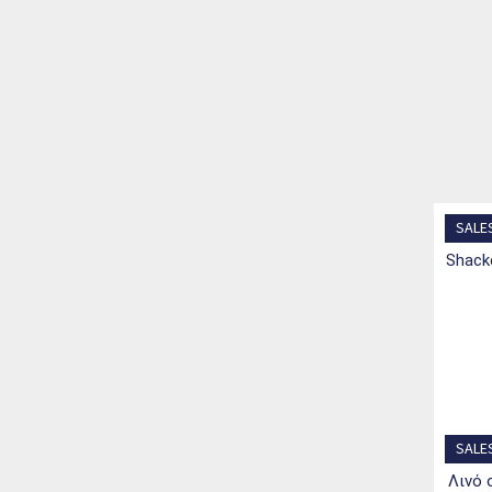
SALE
shacket με ρυθμιζόμενη μέση linen-cotton
SALE
λινό