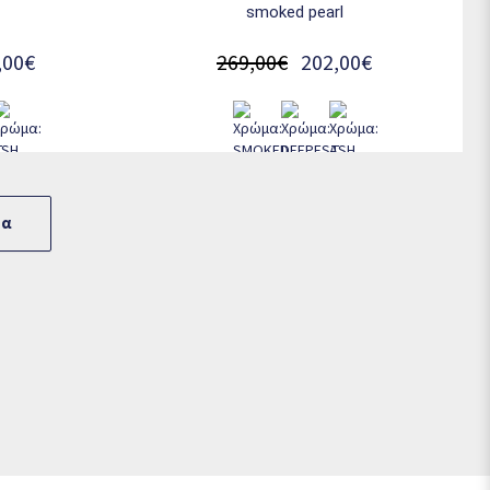
smoked pearl
,00€
269,00€
202,00€
ρα