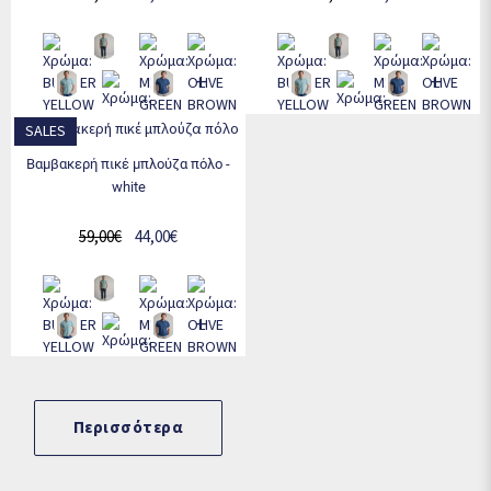
+
+
SALES
βαμβακερή πικέ μπλούζα πόλο -
white
59,00€
44,00€
+
Περισσότερα