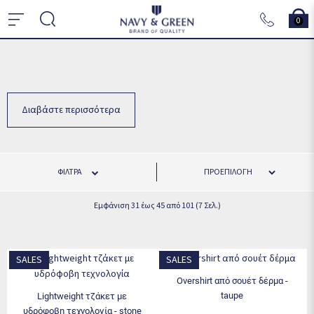
0
Διαβάστε περισσότερα
ΦΊΛΤΡΑ
Εμφάνιση 31 έως 45 από 101 (7 Σελ.)
SALES
SALES
overshirt από σουέτ δέρμα -
taupe
lightweight τζάκετ με
υδρόφοβη τεχνολογία - stone