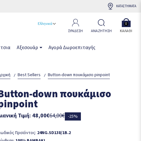
ΚΑΤΑΣΤΗΜΑΤΑ
Ελληνικά
0
ΣΥΝΔΕΣΗ
ΑΝΑΖΗΤΗΣΗ
ΚΑΛΆΘΙ
τσια
Αξεσουάρ
Αγορά Δωροεπιταγής
ρχική
Best Sellers
Button-down πουκάμισο pinpoint
Button-down πουκάμισο
pinpoint
Λιανική Τιμή: 48,00€
64,00€
-25%
ωδικός Προϊόντος:
24NG.SD138/1B.2
ύνθεση:
100% BAMBAKI