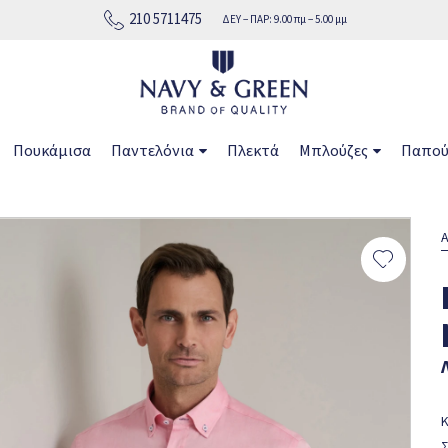
210 5711475
ΔΕΥ − ΠΑΡ: 9.00 πμ − 5.00 μμ
Πουκάμισα
Παντελόνια
Πλεκτά
Μπλούζες
Παπού
Α
Κ
Σ