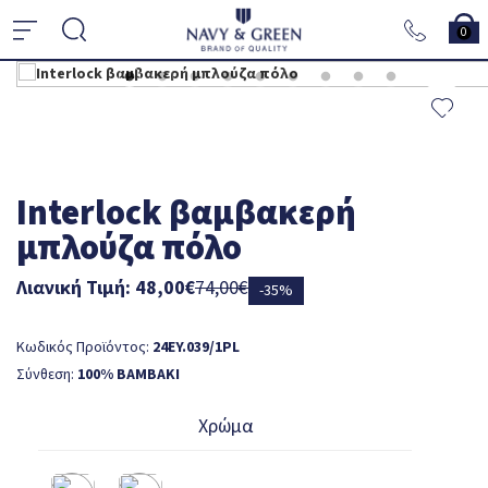
0
Interlock βαμβακερή
μπλούζα πόλο
Λιανική Τιμή: 48,00€
74,00€
-35%
Κωδικός Προϊόντος:
24EY.039/1PL
Σύνθεση:
100% ΒΑΜΒΑΚΙ
Χρώμα