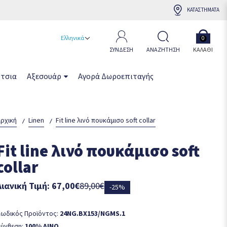
ΚΑΤΑΣΤΗΜΑΤΑ
Ελληνικά
0
ΣΥΝΔΕΣΗ
ΑΝΑΖΗΤΗΣΗ
ΚΑΛΆΘΙ
τσια
Αξεσουάρ
Αγορά Δωροεπιταγής
ρχική
Linen
Fit line λινό πουκάμισο soft collar
Fit line λινό πουκάμισο soft
collar
Λιανική Τιμή: 67,00€
89,00€
-25%
ωδικός Προϊόντος:
24NG.BX153/NGMS.1
ύνθεση:
100% ΛΙΝΟ