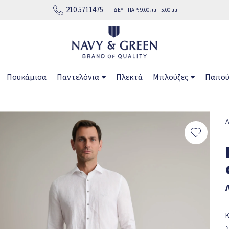
210 5711475
ΔΕΥ − ΠΑΡ: 9.00 πμ − 5.00 μμ
Πουκάμισα
Παντελόνια
Πλεκτά
Μπλούζες
Παπού
Α
Κ
Σ