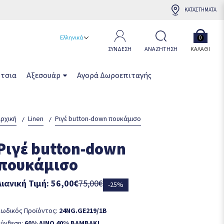
ΚΑΤΑΣΤΗΜΑΤΑ
Ελληνικά
0
ΣΥΝΔΕΣΗ
ΑΝΑΖΗΤΗΣΗ
ΚΑΛΆΘΙ
τσια
Αξεσουάρ
Αγορά Δωροεπιταγής
ρχική
Linen
Ριγέ button-down πουκάμισο
Ριγέ button-down
πουκάμισο
Λιανική Τιμή: 56,00€
75,00€
-25%
ωδικός Προϊόντος:
24NG.GE219/1B
ύνθεση:
60% ΛΙΝΟ 40% ΒΑΜΒΑΚΙ