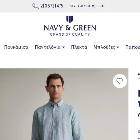
210 5711475
ΔΕΥ − ΠΑΡ: 9.00 πμ − 5.00 μμ
Πουκάμισα
Παντελόνια
Πλεκτά
Μπλούζες
Παπού
Α
Κ
Σ