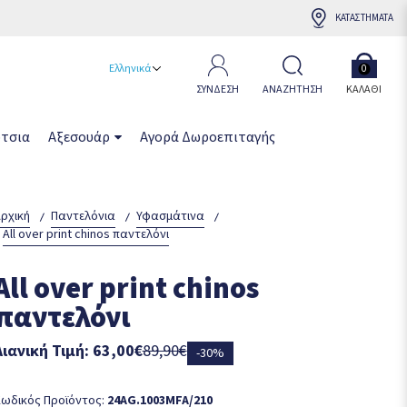
ΚΑΤΑΣΤΗΜΑΤΑ
Ελληνικά
0
ΣΥΝΔΕΣΗ
ΑΝΑΖΗΤΗΣΗ
ΚΑΛΆΘΙ
τσια
Αξεσουάρ
Αγορά Δωροεπιταγής
ρχική
Παντελόνια
Υφασμάτινα
All over print chinos παντελόνι
All over print chinos
παντελόνι
Λιανική Τιμή: 63,00€
89,90€
-30%
ωδικός Προϊόντος:
24AG.1003MFA/210