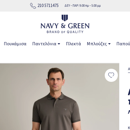
210 5711475
ΔΕΥ − ΠΑΡ: 9.00 πμ − 5.00 μμ
ή σε όλη την Ελλάδα
Πουκάμισα
Παντελόνια
Πλεκτά
Μπλούζες
Παπού
Α
Κ