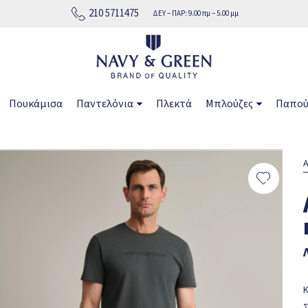
210 5711475
ΔΕΥ − ΠΑΡ: 9.00 πμ − 5.00 μμ
Πουκάμισα
Παντελόνια
Πλεκτά
Μπλούζες
Παπού
Α
Κ
Σ