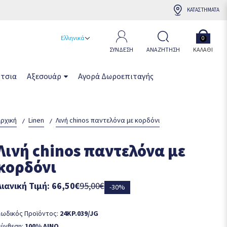
ΚΑΤΑΣΤΗΜΑΤΑ
Ελληνικά
0
ΣΥΝΔΕΣΗ
ΑΝΑΖΗΤΗΣΗ
ΚΑΛΆΘΙ
τσια
Αξεσουάρ
Αγορά Δωροεπιταγής
ρχική
Linen
Λινή chinos παντελόνα με κορδόνι
Λινή chinos παντελόνα με
κορδόνι
Λιανική Τιμή: 66,50€
95,00€
-30%
ωδικός Προϊόντος:
24KP.039/JG
ύνθεση:
100% ΛΙΝΟ