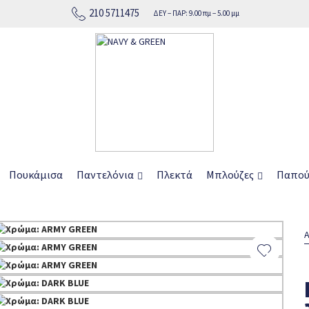
210 5711475
ΔΕΥ − ΠΑΡ: 9.00 πμ − 5.00 μμ
 όλη την Ελλάδα
Πουκάμισα
Παντελόνια
Πλεκτά
Μπλούζες
Παπού
Α