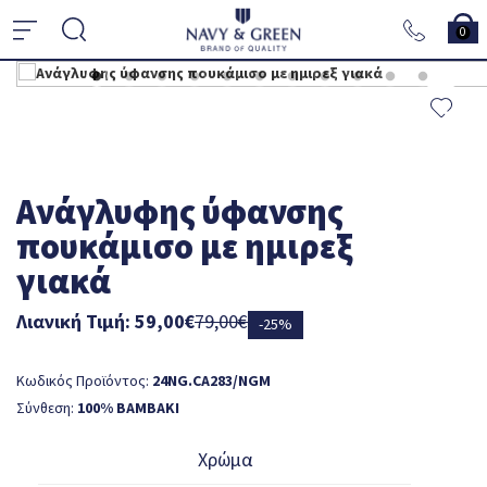
0
Aνάγλυφης ύφανσης
πουκάμισο με ημιρεξ
γιακά
Λιανική Τιμή: 59,00€
79,00€
-25%
Κωδικός Προϊόντος:
24NG.CA283/NGM
Σύνθεση:
100% ΒΑΜΒΑΚΙ
Χρώμα