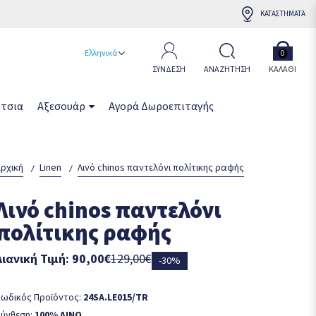
ΚΑΤΑΣΤΗΜΑΤΑ
Ελληνικά
0
ΣΥΝΔΕΣΗ
ΑΝΑΖΗΤΗΣΗ
ΚΑΛΆΘΙ
τσια
Αξεσουάρ
Αγορά Δωροεπιταγής
ρχική
Linen
Λινό chinos παντελόνι πολίτικης ραφής
Λινό chinos παντελόνι
πολίτικης ραφής
Λιανική Τιμή: 90,00€
129,00€
-30%
ωδικός Προϊόντος:
24SA.LE015/TR
ύνθεση:
100% ΛΙΝΟ