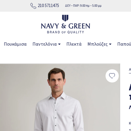
210 5711475
ΔΕΥ − ΠΑΡ: 9.00 πμ − 5.00 μμ
Πουκάμισα
Παντελόνια
Πλεκτά
Μπλούζες
Παπού
Α
Κ
Σ