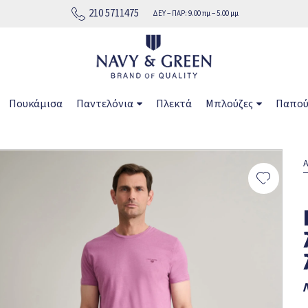
210 5711475
ΔΕΥ − ΠΑΡ: 9.00 πμ − 5.00 μμ
ή σε όλη την Ελλάδα
Πουκάμισα
Παντελόνια
Πλεκτά
Μπλούζες
Παπού
Α