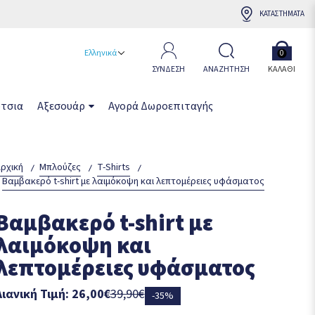
ΚΑΤΑΣΤΗΜΑΤΑ
Ελληνικά
0
ΣΥΝΔΕΣΗ
ΑΝΑΖΗΤΗΣΗ
ΚΑΛΆΘΙ
τσια
Αξεσουάρ
Αγορά Δωροεπιταγής
ρχική
Μπλούζες
T-Shirts
Βαμβακερό t-shirt με λαιμόκοψη και λεπτομέρειες υφάσματος
Βαμβακερό t-shirt με
λαιμόκοψη και
λεπτομέρειες υφάσματος
Λιανική Τιμή: 26,00€
39,90€
-35%