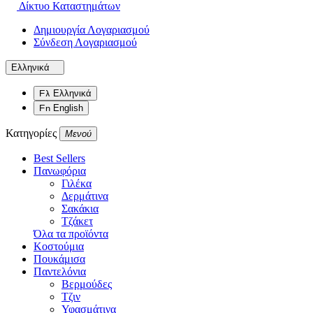
Δίκτυο Καταστημάτων
Δημιουργία Λογαριασμού
Σύνδεση Λογαριασμού
Ελληνικά
Ελληνικά
English
Κατηγορίες
Μενού
Best Sellers
Πανωφόρια
Γιλέκα
Δερμάτινα
Σακάκια
Τζάκετ
Όλα τα προϊόντα
Κοστούμια
Πουκάμισα
Παντελόνια
Βερμούδες
Τζιν
Υφασμάτινα