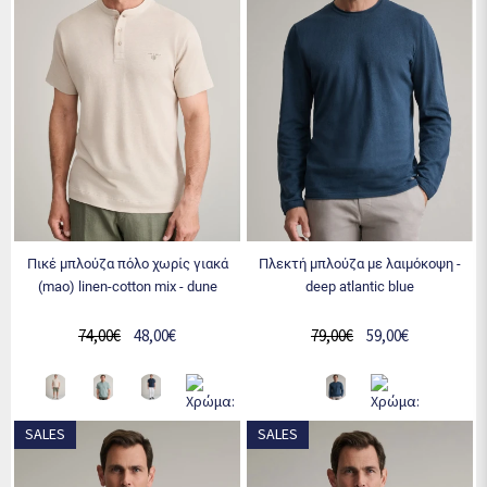
πικέ μπλούζα πόλο χωρίς γιακά
πλεκτή μπλούζα με λαιμόκοψη -
(mao) linen-cotton mix - dune
deep atlantic blue
74,00€
48,00€
79,00€
59,00€
SALES
SALES