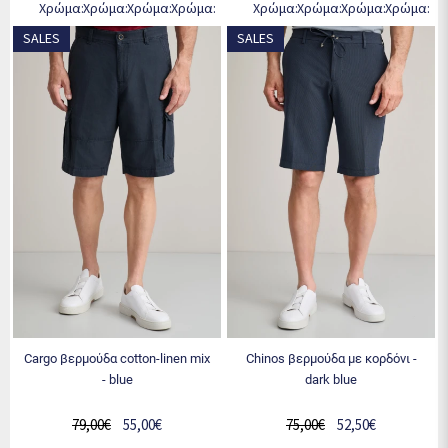
SALES
SALES
cargo βερμούδα cotton-linen mix
chinos βερμούδα με κορδόνι -
- blue
dark blue
79,00€
55,00€
75,00€
52,50€